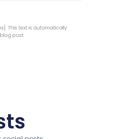
es]. This text is automatically
 blog post.
sts
 social posts