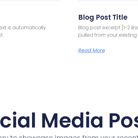
Blog Post Title
text is automatically
Blog post excerpt [1-2 lin
t.
pulled from your existing
Read More
cial Media Po
llery to showcase images from your recent