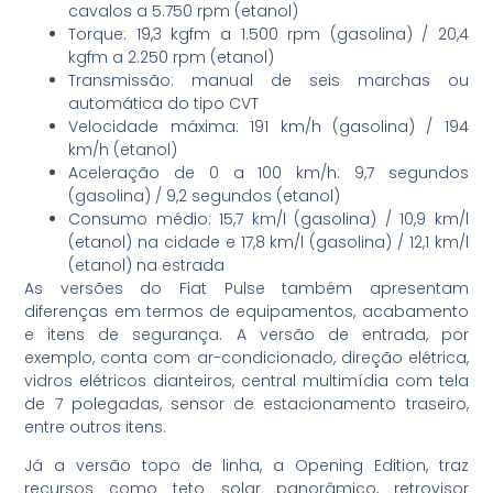
cavalos a 5.750 rpm (etanol)
Torque: 19,3 kgfm a 1.500 rpm (gasolina) / 20,4
kgfm a 2.250 rpm (etanol)
Transmissão: manual de seis marchas ou
automática do tipo CVT
Velocidade máxima: 191 km/h (gasolina) / 194
km/h (etanol)
Aceleração de 0 a 100 km/h: 9,7 segundos
(gasolina) / 9,2 segundos (etanol)
Consumo médio: 15,7 km/l (gasolina) / 10,9 km/l
(etanol) na cidade e 17,8 km/l (gasolina) / 12,1 km/l
(etanol) na estrada
As versões do Fiat Pulse também apresentam
diferenças em termos de equipamentos, acabamento
e itens de segurança. A versão de entrada, por
exemplo, conta com ar-condicionado, direção elétrica,
vidros elétricos dianteiros, central multimídia com tela
de 7 polegadas, sensor de estacionamento traseiro,
entre outros itens.
Já a versão topo de linha, a Opening Edition, traz
recursos como teto solar panorâmico, retrovisor